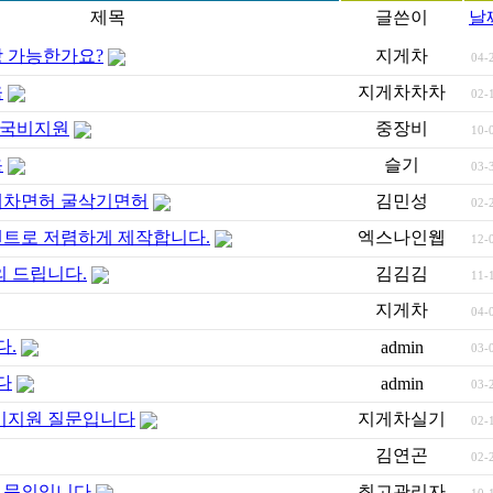
제목
글쓴이
날
 가능한가요?
지게차
04-
육
지게차차차
02-
 국비지원
중장비
10-
용
슬기
03-
게차면허 굴삭기면허
김민성
02-
트로 저렴하게 제작합니다.
엑스나인웹
12-
의 드립니다.
김김김
11-
지게차
04-
다.
admin
03-
다
admin
03-
비지원 질문입니다
지게차실기
02-
김연곤
02-
 문의입니다
최고관리자