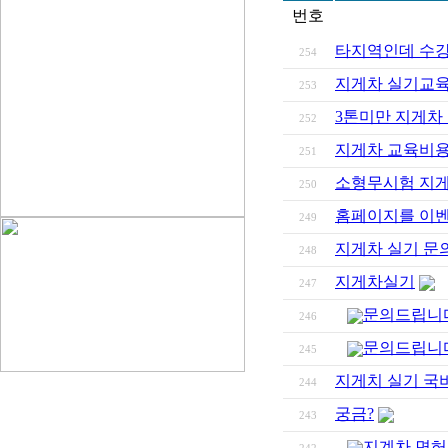
번호
타지역인데 수강
254
지게차 실기교
253
3톤미만 지게차
252
지게차 교육비
251
소형무시험 지
250
홈페이지를 이벤
249
지게차 실기 문
248
지게차실기
247
문의드립니
246
문의드립니
245
지게치 실기 국
244
궁금?
243
지계차 면허