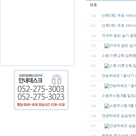
번호
단축URL 무료 서비스
558
단축URL 무료 서비스
557
지게차 일반 실기 질
556
지게차 일반 실
555
소형 이론교육 입학
554
소형 이론교육 
553
안뇽하세요 ! 굴삭기
552
안뇽하세요 ! 굴
551
소형무시험 8월 일정
550
소형무시험 8월
549
안녕하세요 실습장까
548
안녕하세요 실습
547
학원에 중요성에 대하여