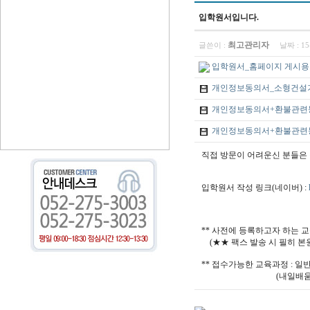
입학원서입니다.
최고관리자
글쓴이 :
날짜 :
15
입학원서_홈페이지 게시용.hwp (46
개인정보동의서_소형건설기계_홈페이지
개인정보동의서+환불관련동의서_이론_
개인정보동의서+환불관련동의서_실기_
직접 방문이 어려운신 분들은 
입학원서 작성 링크(네이버) :
** 사전에 등록하고자 하는 
(★★ 팩스 발송 시 필히 
** 접수가능한 교육과정 : 일
(내일배움카드 국