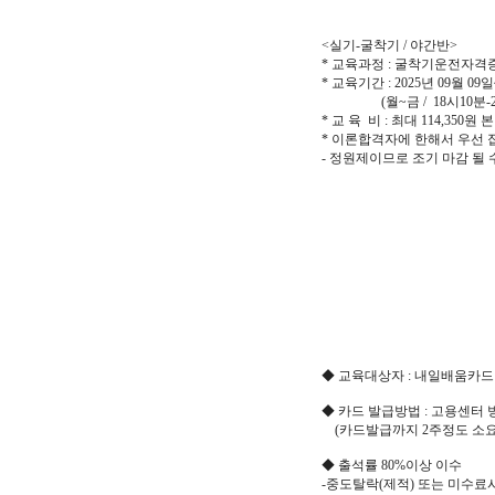
<실기-굴착기 / 야간반>
* 교육과정 : 굴착기운전자
* 교육기간 : 2025년 09월 09일
(월~금 / 18시10분-21시10
* 교 육 비 : 최대 114,350
* 이론합격자에 한해서 우선
- 정원제이므로 조기 마감 될 
◆ 교육대상자 : 내일배움카드
◆ 카드 발급방법 : 고용센터 
(카드발급까지 2주정도 소요
◆ 출석률 80%이상 이수
-중도탈락(제적) 또는 미수료