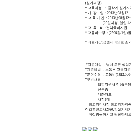
(실기과정)
* 교육과정 : 굴삭기 실기자
* 개 강 일 : 2013년08월12
* 교 육 기 간 : 2013년08월12
(20일과정, 일일 4시
* 교 육 비 :전액국비지원
* 교통비수당 : (2500원/1일
* 매월개강(정원제이므로 조기
*지원대상 : 남녀 모든 실업
*지원방법 : 노동부 고용지원
*훈련수당 : 교통비(1일2.50
*구비서류
- 입학지원서 작성(본원
- 신분증
- 계좌카드
- 사진1매
최고의강사진,최고의자격증 
직업훈련교사20년,건설기계
직접방문하시고 판단하세요.